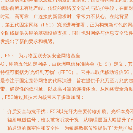
全威胁前所未有地严峻。传统的网络安全架构与防护手段，在面
低时延、高可靠、广连接的新需求时，常常力不从心。在此背景
下，第五代固定网络（F5G）的演进与部署，正为构筑新时代的网
安全防线提供关键的基础设施支撑，同时也对网络与信息安全软
开发提出了新的要求和机遇。
、F5G：为万物互联夯实安全网络基座
5G，即第五代固定网络，由欧洲电信标准协会（ETSI）定义，
特征可概括为“光纤到万物”（FFTC）。它并非取代移动通信5G
而是专注于固定宽带网络的代际演进，旨在提供千兆乃至万兆的
宽带、确定性的低时延、以及高可靠的连接体验。从网络安全角
看，F5G通过其技术内核带来了多重加固：
介质安全与抗干扰
：F5G以光纤为主要传输介质。光纤本身
辐射电磁信号，难以被窃听或干扰，从物理层面大幅提升了
输通道的保密性和安全性，为敏感数据传输提供了“天然护城