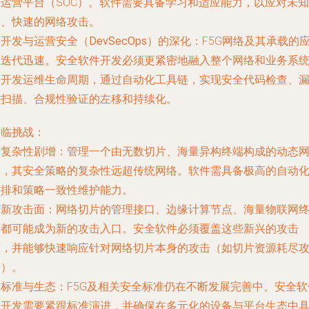
全运营平台（SOC）。软件需要具备学习和适应能力，以应对未知
的、快速的网络攻击。
.
开发与运营安全（DevSecOps）的深化
：F5G网络及其承载的
用迭代迅速。安全软件开发必须更紧密地融入整个网络和业务系
的开发运维生命周期，通过自动化工具链，实现安全代码检查、
洞扫描、合规性验证的左移和持续化。
面临挑战：
.
复杂性剧增
：管理一个由无数切片、海量异构终端构成的动态
络，其安全策略的复杂性远超传统网络。软件需具备极高的自动
编排和策略一致性维护能力。
.
新攻击面
：网络切片的管理接口、边缘计算节点、海量物联网
端都可能成为新的攻击入口。安全软件必须覆盖这些新兴的攻击
面，并能够快速响应针对网络切片本身的攻击（如切片资源耗尽
击）。
.
标准与生态
：F5G及相关安全标准仍在不断发展完善中。安全软
的开发需要紧跟标准演进，并确保在多元化的设备与平台生态中