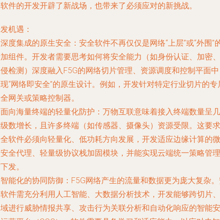
全软件的开发开辟了新战场，也带来了必须应对的新挑战。
开发机遇：
.
深度集成的原生安全
：安全软件不再仅仅是网络“上层”或“外围”
附加组件。开发者需要思考如何将安全能力（如身份认证、加密
入侵检测）深度融入F5G的网络切片管理、资源调度和控制平面中
实现“网络即安全”的原生设计。例如，开发针对特定行业切片的专
安全网关或策略控制器。
.
面向海量终端的轻量化防护
：万物互联意味着接入终端数量呈
何级数增长，且许多终端（如传感器、摄像头）资源受限。这要
安全软件必须向轻量化、低功耗方向发展，开发适应边缘计算的
型安全代理、轻量级协议栈加固模块，并能实现云端统一策略管
与下发。
.
智能化的协同防御
：F5G网络产生的流量和数据更为庞大复杂。
全软件需充分利用人工智能、大数据分析技术，开发能够跨切片
跨域进行威胁情报共享、攻击行为关联分析和自动化响应的智能