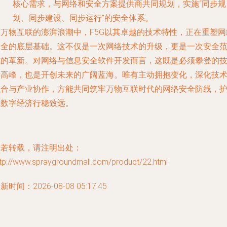
核心需求，与网络和安全方案提供商共同规划，实施“同步规
划、同步建设、同步运行”的安全体系。
在万物互联的澎湃浪潮中，F5G以其卓越的技术特性，正在重塑网
安全的底层基础。这不仅是一次网络技术的升级，更是一次安全
式的革新。对网络与信息安全软件开发而言，这既是必须攀登的
术高峰，也是开创未来的广阔蓝海。唯有主动拥抱变化，深化技
融合与产业协作，方能共同筑牢万物互联时代的网络安全防线，
航数字经济行稳致远。
如若转载，请注明出处：
ttp://www.spraygroundmall.com/product/22.html
新时间：2026-08-08 05:17:45